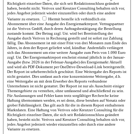
Richtigkeit einzelner Daten, die sich seit Redaktionsschluss geändert
haben, besteht nicht. Verivox und Kreutzer Consulting behalten sich vor,
jedes Angebot jederzeit wieder einzustellen oder durch eine andere
Variante zu ersetzen.
Hiermit bestelle ich verbindlich ein
Abonnement über eine Ausgabe des Energiemarktreport. Vertragspartner
ist die Verivox GmbH, durch deren Auftragsbestätigung die Bestellung
zustande kommt. Der Betrag zzgl. Ust. wird bei Bereitstellung der
Ausgabe durch Verivox in Rechnung gestellt und ist sofort zur Zahlung
fällig. Das Abonnement ist mit einer Frist von drei Monaten zum Ende des
Jahres, in dem der Report geliefert wird, kündbar. Andernfalls verlängert
sich das Abonnement um eine weitere Ausgabe zum Preis von 1.090 Euro
zzgl. Ust. Der Energiemarktreport erscheint einmal jährlich in der Januar-
Ausgabe (bzw. 2026 in der Februar-Ausgabe) des Energiemarkt Aktuell
und wird als PDF-Dokument per OneDrive-Download-Link bereitgestellt.
Der Report ist urheberrechtlich geschützt. Eine Weitergabe des Reports ist
nicht gestattet. Dies umfasst auch eine konzerninterne Weitergabe, d.h.
eine Weitergabe an mit dem Erwerber des Reports verbundene
Unternehmen ist nicht gestattet. Der Report ist nur als Ausschnitt einiger
Themengebiete zu verstehen, ohne umfassend und abschließend zu sein.
Für Auslassungen und Fehler kann trotz sorgfältiger Recherche keine
Haftung übernommen werden, es sei denn, diese beruhen auf Vorsatz oder
grober Fahrlässigkeit. Das gilt auch für die in diesem Report enthaltenen
Marktdaten. Eine Haftung von Verivox oder Kreutzer Consulting für die
Richtigkeit einzelner Daten, die sich seit Redaktionsschluss geändert
haben, besteht nicht. Verivox und Kreutzer Consulting behalten sich vor,
jedes Angebot jederzeit wieder einzustellen oder durch eine andere
Variante zu ersetzen.