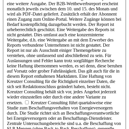
eine weitere Ausgabe. Der B2B-Wettbewerbsreport erscheint
monatlich jeweils zwischen dem 10. und 15. des Monats und
wird als PDF-Datei geliefert. Zusätzlich erhält der Abonnent
einen Zugang zum Online-Portal. Weitere Zugänge können bei
Bedarf kostenpflichtig dazugebucht werden. Der Report ist
urheberrechtlich geschützt. Eine Weitergabe des Reports ist
nicht gestattet. Dies umfasst auch eine konzerninterne
Weitergabe, d.h. eine Weitergabe an mit dem Erwerber des
Reports verbundene Unternehmen ist nicht gestattet. Der
Report ist nur als Ausschnitt einiger Themengebiete zu
verstehen, ohne umfassend und abschließend zu sein. Für
Auslassungen und Fehler kann trotz sorgfältiger Recherche
keine Haftung übernommen werden, es sei denn, diese beruhen
auf Vorsatz oder grober Fahrlässigkeit. Das gilt auch für die in
diesem Report enthaltenen Marktdaten. Eine Haftung von
Kreutzer Consulting für die Richtigkeit einzelner Daten, die
sich seit Redaktionsschluss geändert haben, besteht nicht.
Kreutzer Consulting behält sich vor, jedes Angebot jederzeit
wieder einzustellen oder durch eine andere Variante zu
ersetzen.
Kreutzer Consulting führt quartalsweise eine
Studie zum Beschaffungsverhalten von Energieversorgern
durch. Die Studie richtet sich an Beschaffungsverantwortliche
bei Energieversorgern oder an Beschaffungs-Dienstleister.
Zentrale Untersuchungsbereiche sind u.a. die Beschaffung von
SLP-Mengen (ohne Back-to-Back-Beschaffung), generelle