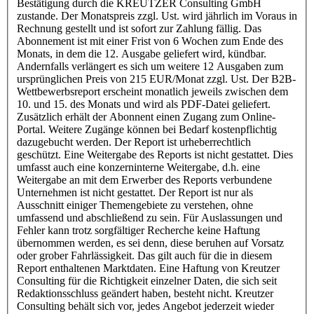
Bestätigung durch die KREUTZER Consulting GmbH
zustande. Der Monatspreis zzgl. Ust. wird jährlich im Voraus in
Rechnung gestellt und ist sofort zur Zahlung fällig. Das
Abonnement ist mit einer Frist von 6 Wochen zum Ende des
Monats, in dem die 12. Ausgabe geliefert wird, kündbar.
Andernfalls verlängert es sich um weitere 12 Ausgaben zum
ursprünglichen Preis von 215 EUR/Monat zzgl. Ust. Der B2B-
Wettbewerbsreport erscheint monatlich jeweils zwischen dem
10. und 15. des Monats und wird als PDF-Datei geliefert.
Zusätzlich erhält der Abonnent einen Zugang zum Online-
Portal. Weitere Zugänge können bei Bedarf kostenpflichtig
dazugebucht werden. Der Report ist urheberrechtlich
geschützt. Eine Weitergabe des Reports ist nicht gestattet. Dies
umfasst auch eine konzerninterne Weitergabe, d.h. eine
Weitergabe an mit dem Erwerber des Reports verbundene
Unternehmen ist nicht gestattet. Der Report ist nur als
Ausschnitt einiger Themengebiete zu verstehen, ohne
umfassend und abschließend zu sein. Für Auslassungen und
Fehler kann trotz sorgfältiger Recherche keine Haftung
übernommen werden, es sei denn, diese beruhen auf Vorsatz
oder grober Fahrlässigkeit. Das gilt auch für die in diesem
Report enthaltenen Marktdaten. Eine Haftung von Kreutzer
Consulting für die Richtigkeit einzelner Daten, die sich seit
Redaktionsschluss geändert haben, besteht nicht. Kreutzer
Consulting behält sich vor, jedes Angebot jederzeit wieder