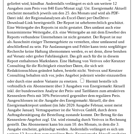
geliefert wird, kündbar. Andernfalls verlängert es sich um weitere 12
Ausgaben zum Preis von 840 Euro/Monat zzgl. Ust. Energiemarkt Aktuell
erscheint monatlich jeweils um den 25. des Monats und wird als PDF-
Datei inkl. der Regionalanalysen als Excel-Datei per OneDrive-
Download-Link bereitgestellt. Der Report ist urheberrechtlich geschützt.
Eine Weitergabe des Reports ist nicht gestattet. Dies umfasst auch eine
konzerninterne Weitergabe, d.h. eine Weitergabe an mit dem Erwerber des
Reports verbundene Unternehmen ist nicht gestattet. Der Report ist nur
als Ausschnitt einiger Themengebiete zu verstehen, ohne umfassend und
abschließend zu sein. Für Auslassungen und Fehler kann trotz sorgfältiger
Recherche keine Haftung übernommen werden, es sei denn, diese beruhen
auf Vorsatz oder grober Fahrlässigkeit. Das gilt auch für die in diesem
Report enthaltenen Marktdaten. Eine Haftung von Verivox oder Kreutzer
Consulting für die Richtigkeit einzelner Daten, die sich seit
Redaktionsschluss geändert haben, besteht nicht. Verivox und Kreutzer
Consulting behalten sich vor, jedes Angebot jederzeit wieder einzustellen
oder durch eine andere Variante zu ersetzen.
Hiermit bestelle ich
verbindlich ein Abonnement über 3 Ausgaben von Energiemarkt Aktuell
inkl. der bundesweiten Analyse der Preis- und Tarifdaten zum attraktiven
Kennenlern-Preis mit 50% Preisvorteil gegenüber dem regulären Preis.
Ausgeschlossen ist die Ausgabe des Energiemarkt Aktuell, die den
Energiemarktreport umfasst (im Jahr 2026 Ausgabe Februar, sonst meist
Ausgabe Januar). Vertragspartner ist die Verivox GmbH, durch deren
Auftragsbestätigung die Bestellung zustande kommt. Der Betrag für das
Kennenlern-Angebot zzgl. Ust. wird einmalig durch Verivox in Rechnung
gestellt. Das Abonnement kann bis zum 10. des Monats, in dem die 3.
Ausgabe erscheint, gekündigt werden. Andernfalls verlängert es sich um
weitere 12 Ausgaben zum regulären Preis. Energiemarkt Aktuell erscheint