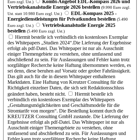
Kombi-Angebot EDL-Kompass 2026 und
Euro zzgl. Ust.)
Vertriebskanalstudie Energie 2026 bestellen
(9.990 Euro zzgl.
EDL-Kompass 2025 -
Ust. statt 10.980 Euro zzgl. Ust.)
Energiedienstleistungen für Privatkunden bestellen
(5.490
Vertriebskanalstudie Energie 2025
Euro zzgl. Ust.)
bestellen
(5.490 Euro zzgl. Ust.)
Hiermit bestelle ich verbindlich ein kostenloses Exemplar
des Whitepapers „Studien 2024“.Die Lieferung der Ergebnisse
erfolgt als pdf-Datei. Das Whitepaper ist nur als Ausschnitt
einiger Themengebiete zu verstehen, ohne umfassend und
abschließend zu sein. Für Auslassungen und Fehler kann trotz
sorgfältiger Recherche keine Haftung übernommen werden, es
sei denn, diese beruhen auf Vorsatz oder grober Fahrlässigkeit.
Das gilt auch für die in diesem Whitepaper enthaltenen
Marktdaten. Eine Haftung von Kreutzer Consulting für die
Richtigkeit einzelner Daten, die sich seit Redaktionsschluss
geändert haben, besteht nicht.
Hiermit bestelle ich
verbindlich ein kostenloses Exemplar des Whitepapers
„Gestaltungsmöglichkeiten und Geschäftsmodelle für die
Stromtarife von morgen“. Die Bestellung kommt durch die
KREUTZER Consulting GmbH zustande. Die Lieferung der
Ergebnisse erfolgt als pdf-Datei. Das Whitepaper ist nur als
Ausschnitt einiger Themengebiete zu verstehen, ohne
umfassend und abschließend zu sein. Für Auslassungen und
Fehler kann trotz sorgfältiger Recherche keine Haftung