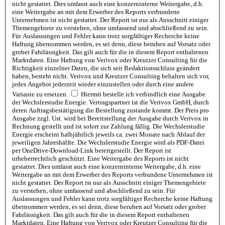
nicht gestattet. Dies umfasst auch eine konzerninterne Weitergabe, d.h.
eine Weitergabe an mit dem Erwerber des Reports verbundene
Unternehmen ist nicht gestattet. Der Report ist nur als Ausschnitt einiger
Themengebiete zu verstehen, ohne umfassend und abschließend zu sein.
Für Auslassungen und Fehler kann trotz sorgfältiger Recherche keine
Haftung übernommen werden, es sei denn, diese beruhen auf Vorsatz oder
grober Fahrlässigkeit. Das gilt auch für die in diesem Report enthaltenen
Marktdaten. Eine Haftung von Verivox oder Kreutzer Consulting für die
Richtigkeit einzelner Daten, die sich seit Redaktionsschluss geändert
haben, besteht nicht. Verivox und Kreutzer Consulting behalten sich vor,
jedes Angebot jederzeit wieder einzustellen oder durch eine andere
Variante zu ersetzen.
Hiermit bestelle ich verbindlich eine Ausgabe
der Wechslerstudie Energie. Vertragspartner ist die Verivox GmbH, durch
deren Auftragsbestätigung die Bestellung zustande kommt. Der Preis pro
Ausgabe zzgl. Ust. wird bei Bereitstellung der Ausgabe durch Verivox in
Rechnung gestellt und ist sofort zur Zahlung fällig. Die Wechslerstudie
Energie erscheint halbjährlich jeweils ca. zwei Monate nach Ablauf der
jeweiligen Jahreshälfte. Die Wechslerstudie Energie wird als PDF-Datei
per OneDrive-Download-Link bereitgestellt. Der Report ist
urheberrechtlich geschützt. Eine Weitergabe des Reports ist nicht
gestattet. Dies umfasst auch eine konzerninterne Weitergabe, d.h. eine
Weitergabe an mit dem Erwerber des Reports verbundene Unternehmen ist
nicht gestattet. Der Report ist nur als Ausschnitt einiger Themengebiete
zu verstehen, ohne umfassend und abschließend zu sein. Für
Auslassungen und Fehler kann trotz sorgfältiger Recherche keine Haftung
übernommen werden, es sei denn, diese beruhen auf Vorsatz oder grober
Fahrlässigkeit. Das gilt auch für die in diesem Report enthaltenen
Marktdaten. Eine Haftung von Verivox oder Kreutzer Consulting für die