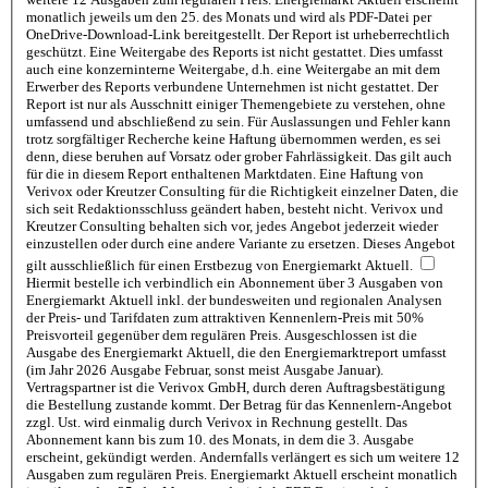
monatlich jeweils um den 25. des Monats und wird als PDF-Datei per
OneDrive-Download-Link bereitgestellt. Der Report ist urheberrechtlich
geschützt. Eine Weitergabe des Reports ist nicht gestattet. Dies umfasst
auch eine konzerninterne Weitergabe, d.h. eine Weitergabe an mit dem
Erwerber des Reports verbundene Unternehmen ist nicht gestattet. Der
Report ist nur als Ausschnitt einiger Themengebiete zu verstehen, ohne
umfassend und abschließend zu sein. Für Auslassungen und Fehler kann
trotz sorgfältiger Recherche keine Haftung übernommen werden, es sei
denn, diese beruhen auf Vorsatz oder grober Fahrlässigkeit. Das gilt auch
für die in diesem Report enthaltenen Marktdaten. Eine Haftung von
Verivox oder Kreutzer Consulting für die Richtigkeit einzelner Daten, die
sich seit Redaktionsschluss geändert haben, besteht nicht. Verivox und
Kreutzer Consulting behalten sich vor, jedes Angebot jederzeit wieder
einzustellen oder durch eine andere Variante zu ersetzen. Dieses Angebot
gilt ausschließlich für einen Erstbezug von Energiemarkt Aktuell.
Hiermit bestelle ich verbindlich ein Abonnement über 3 Ausgaben von
Energiemarkt Aktuell inkl. der bundesweiten und regionalen Analysen
der Preis- und Tarifdaten zum attraktiven Kennenlern-Preis mit 50%
Preisvorteil gegenüber dem regulären Preis. Ausgeschlossen ist die
Ausgabe des Energiemarkt Aktuell, die den Energiemarktreport umfasst
(im Jahr 2026 Ausgabe Februar, sonst meist Ausgabe Januar).
Vertragspartner ist die Verivox GmbH, durch deren Auftragsbestätigung
die Bestellung zustande kommt. Der Betrag für das Kennenlern-Angebot
zzgl. Ust. wird einmalig durch Verivox in Rechnung gestellt. Das
Abonnement kann bis zum 10. des Monats, in dem die 3. Ausgabe
erscheint, gekündigt werden. Andernfalls verlängert es sich um weitere 12
Ausgaben zum regulären Preis. Energiemarkt Aktuell erscheint monatlich