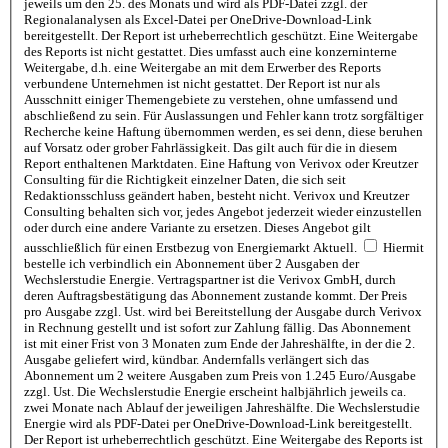
jeweils um den 25. des Monats und wird als PDF-Datei zzgl. der
Regionalanalysen als Excel-Datei per OneDrive-Download-Link
bereitgestellt. Der Report ist urheberrechtlich geschützt. Eine Weitergabe
des Reports ist nicht gestattet. Dies umfasst auch eine konzerninterne
Weitergabe, d.h. eine Weitergabe an mit dem Erwerber des Reports
verbundene Unternehmen ist nicht gestattet. Der Report ist nur als
Ausschnitt einiger Themengebiete zu verstehen, ohne umfassend und
abschließend zu sein. Für Auslassungen und Fehler kann trotz sorgfältiger
Recherche keine Haftung übernommen werden, es sei denn, diese beruhen
auf Vorsatz oder grober Fahrlässigkeit. Das gilt auch für die in diesem
Report enthaltenen Marktdaten. Eine Haftung von Verivox oder Kreutzer
Consulting für die Richtigkeit einzelner Daten, die sich seit
Redaktionsschluss geändert haben, besteht nicht. Verivox und Kreutzer
Consulting behalten sich vor, jedes Angebot jederzeit wieder einzustellen
oder durch eine andere Variante zu ersetzen. Dieses Angebot gilt
ausschließlich für einen Erstbezug von Energiemarkt Aktuell.
Hiermit
bestelle ich verbindlich ein Abonnement über 2 Ausgaben der
Wechslerstudie Energie. Vertragspartner ist die Verivox GmbH, durch
deren Auftragsbestätigung das Abonnement zustande kommt. Der Preis
pro Ausgabe zzgl. Ust. wird bei Bereitstellung der Ausgabe durch Verivox
in Rechnung gestellt und ist sofort zur Zahlung fällig. Das Abonnement
ist mit einer Frist von 3 Monaten zum Ende der Jahreshälfte, in der die 2.
Ausgabe geliefert wird, kündbar. Andernfalls verlängert sich das
Abonnement um 2 weitere Ausgaben zum Preis von 1.245 Euro/Ausgabe
zzgl. Ust. Die Wechslerstudie Energie erscheint halbjährlich jeweils ca.
zwei Monate nach Ablauf der jeweiligen Jahreshälfte. Die Wechslerstudie
Energie wird als PDF-Datei per OneDrive-Download-Link bereitgestellt.
Der Report ist urheberrechtlich geschützt. Eine Weitergabe des Reports ist