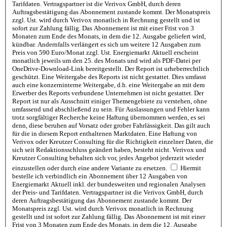
Tarifdaten. Vertragspartner ist die Verivox GmbH, durch deren
Auftragsbestätigung das Abonnement zustande kommt. Der Monatspreis
zzgl. Ust. wird durch Verivox monatlich in Rechnung gestellt und ist
sofort zur Zahlung fällig. Das Abonnement ist mit einer Frist von 3
Monaten zum Ende des Monats, in dem die 12. Ausgabe geliefert wird,
kündbar. Andernfalls verlängert es sich um weitere 12 Ausgaben zum
Preis von 590 Euro/Monat zzgl. Ust. Energiemarkt Aktuell erscheint
monatlich jeweils um den 25. des Monats und wird als PDF-Datei per
OneDrive-Download-Link bereitgestellt. Der Report ist urheberrechtlich
geschützt. Eine Weitergabe des Reports ist nicht gestattet. Dies umfasst
auch eine konzerninterne Weitergabe, d.h. eine Weitergabe an mit dem
Erwerber des Reports verbundene Unternehmen ist nicht gestattet. Der
Report ist nur als Ausschnitt einiger Themengebiete zu verstehen, ohne
umfassend und abschließend zu sein. Für Auslassungen und Fehler kann
trotz sorgfältiger Recherche keine Haftung übernommen werden, es sei
denn, diese beruhen auf Vorsatz oder grober Fahrlässigkeit. Das gilt auch
für die in diesem Report enthaltenen Marktdaten. Eine Haftung von
Verivox oder Kreutzer Consulting für die Richtigkeit einzelner Daten, die
sich seit Redaktionsschluss geändert haben, besteht nicht. Verivox und
Kreutzer Consulting behalten sich vor, jedes Angebot jederzeit wieder
einzustellen oder durch eine andere Variante zu ersetzen.
Hiermit
bestelle ich verbindlich ein Abonnement über 12 Ausgaben von
Energiemarkt Aktuell inkl. der bundesweiten und regionalen Analysen
der Preis- und Tarifdaten. Vertragspartner ist die Verivox GmbH, durch
deren Auftragsbestätigung das Abonnement zustande kommt. Der
Monatspreis zzgl. Ust. wird durch Verivox monatlich in Rechnung
gestellt und ist sofort zur Zahlung fällig. Das Abonnement ist mit einer
Frist von 3 Monaten zum Ende des Monats, in dem die 12. Ausgabe