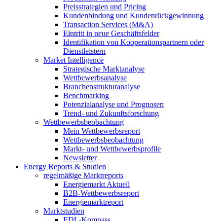
Preisstrategien und Pricing
Kundenbindung und Kundenrückgewinnung
Transaction Services (M&A)
Eintritt in neue Geschäftsfelder
Identifikation von Kooperationspartnern oder
Dienstleistern
Market Intelligence
Strategische Marktanalyse
Wettbewerbsanalyse
Branchenstrukturanalyse
Benchmarking
Potenzialanalyse und Prognosen
Trend- und Zukunftsforschung
Wettbewerbs­beobachtung
Mein Wettbewerbsreport
Wettbewerbsbeobachtung
Markt- und Wettbewerbsprofile
Newsletter
Energy Reports & Studien
regelmäßige Marktreports
Energiemarkt Aktuell
B2B-Wettbewerbsreport
Energiemarktreport
Marktstudien
EDL-Kompass