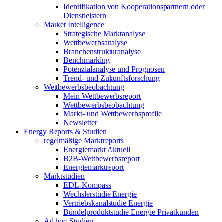
Identifikation von Kooperationspartnern oder
Dienstleistern
Market Intelligence
Strategische Marktanalyse
Wettbewerbsanalyse
Branchenstrukturanalyse
Benchmarking
Potenzialanalyse und Prognosen
Trend- und Zukunftsforschung
Wettbewerbs­beobachtung
Mein Wettbewerbsreport
Wettbewerbsbeobachtung
Markt- und Wettbewerbsprofile
Newsletter
Energy Reports & Studien
regelmäßige Marktreports
Energiemarkt Aktuell
B2B-Wettbewerbsreport
Energiemarktreport
Marktstudien
EDL-Kompass
Wechslerstudie Energie
Vertriebskanalstudie Energie
Bündelproduktstudie Energie Privatkunden
Ad hoc-Studien