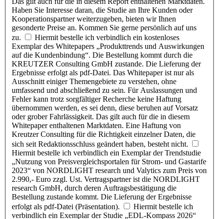
Das gilt auch für die in diesem Report enthaltenen Marktdaten.
Haben Sie Interesse daran, die Studie an Ihre Kunden oder
Kooperationspartner weiterzugeben, bieten wir Ihnen
gesonderte Preise an. Kommen Sie gerne persönlich auf uns
zu.
Hiermit bestelle ich verbindlich ein kostenloses
Exemplar des Whitepapers „Produkttrends und Auswirkungen
auf die Kundenbindung“. Die Bestellung kommt durch die
KREUTZER Consulting GmbH zustande. Die Lieferung der
Ergebnisse erfolgt als pdf-Datei. Das Whitepaper ist nur als
Ausschnitt einiger Themengebiete zu verstehen, ohne
umfassend und abschließend zu sein. Für Auslassungen und
Fehler kann trotz sorgfältiger Recherche keine Haftung
übernommen werden, es sei denn, diese beruhen auf Vorsatz
oder grober Fahrlässigkeit. Das gilt auch für die in diesem
Whitepaper enthaltenen Marktdaten. Eine Haftung von
Kreutzer Consulting für die Richtigkeit einzelner Daten, die
sich seit Redaktionsschluss geändert haben, besteht nicht.
Hiermit bestelle ich verbindlich ein Exemplar der Trendstudie
„Nutzung von Preisvergleichsportalen für Strom- und Gastarife
2023“ von NORDLIGHT research und Valytics zum Preis von
2.990,- Euro zzgl. Ust. Vertragspartner ist die NORDLIGHT
research GmbH, durch deren Auftragsbestätigung die
Bestellung zustande kommt. Die Lieferung der Ergebnisse
erfolgt als pdf-Datei (Präsentation).
Hiermit bestelle ich
verbindlich ein Exemplar der Studie „EDL-Kompass 2026“