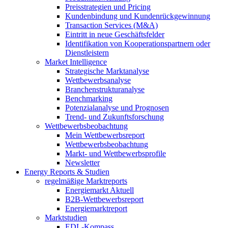
Preisstrategien und Pricing
Kundenbindung und Kundenrückgewinnung
Transaction Services (M&A)
Eintritt in neue Geschäftsfelder
Identifikation von Kooperationspartnern oder
Dienstleistern
Market Intelligence
Strategische Marktanalyse
Wettbewerbsanalyse
Branchenstrukturanalyse
Benchmarking
Potenzialanalyse und Prognosen
Trend- und Zukunftsforschung
Wettbewerbs­beobachtung
Mein Wettbewerbsreport
Wettbewerbsbeobachtung
Markt- und Wettbewerbsprofile
Newsletter
Energy Reports & Studien
regelmäßige Marktreports
Energiemarkt Aktuell
B2B-Wettbewerbsreport
Energiemarktreport
Marktstudien
EDL-Kompass