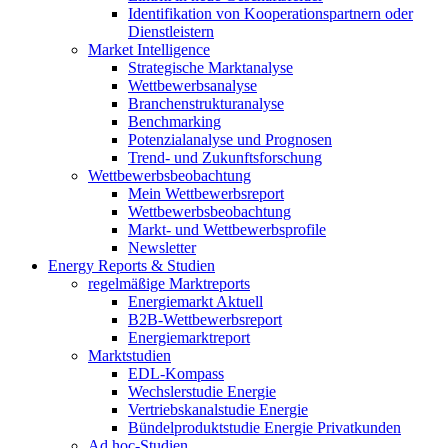
Identifikation von Kooperationspartnern oder
Dienstleistern
Market Intelligence
Strategische Marktanalyse
Wettbewerbsanalyse
Branchenstrukturanalyse
Benchmarking
Potenzialanalyse und Prognosen
Trend- und Zukunftsforschung
Wettbewerbs­beobachtung
Mein Wettbewerbsreport
Wettbewerbsbeobachtung
Markt- und Wettbewerbsprofile
Newsletter
Energy Reports & Studien
regelmäßige Marktreports
Energiemarkt Aktuell
B2B-Wettbewerbsreport
Energiemarktreport
Marktstudien
EDL-Kompass
Wechslerstudie Energie
Vertriebskanalstudie Energie
Bündelproduktstudie Energie Privatkunden
Ad hoc-Studien