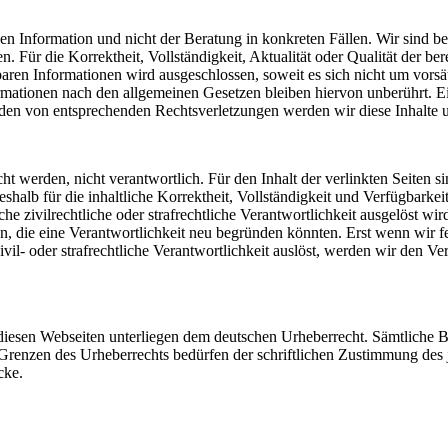
 Information und nicht der Beratung in konkreten Fällen. Wir sind bemü
Für die Korrektheit, Vollständigkeit, Aktualität oder Qualität der be
en Informationen wird ausgeschlossen, soweit es sich nicht um vorsätz
ationen nach den allgemeinen Gesetzen bleiben hiervon unberührt. Ein
den von entsprechenden Rechtsverletzungen werden wir diese Inhalte 
cht werden, nicht verantwortlich. Für den Inhalt der verlinkten Seiten s
deshalb für die inhaltliche Korrektheit, Vollständigkeit und Verfügbark
 zivilrechtliche oder strafrechtliche Verantwortlichkeit ausgelöst wird.
 die eine Verantwortlichkeit neu begründen könnten. Erst wenn wir fe
ivil- oder strafrechtliche Verantwortlichkeit auslöst, werden wir den 
 diesen Webseiten unterliegen dem deutschen Urheberrecht. Sämtliche Be
Grenzen des Urheberrechts bedürfen der schriftlichen Zustimmung des j
cke.