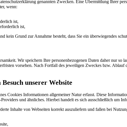
Datenschutzerklärung genannten Zwecken. Eine Übermittlung Ihrer per
ter, wenn:
erlich ist,
forderlich ist,
t und kein Grund zur Annahme besteht, dass Sie ein überwiegendes schu
samkeit. Wir speichern Ihre personenbezogenen Daten daher nur so lan
herfristen vorsehen. Nach Fortfall des jeweiligen Zweckes bzw. Ablauf
m Besuch unserer Website
ines Cookies Informationen allgemeiner Natur erfasst. Diese Informatio
roviders und ähnliches. Hierbei handelt es sich ausschließlich um Inf
erte Inhalte von Webseiten korrekt auszuliefern und fallen bei Nutzu
site,