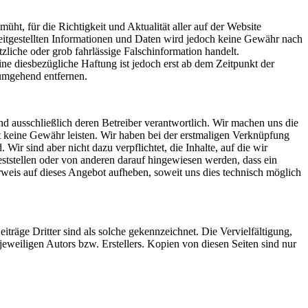
ht, für die Richtigkeit und Aktualität aller auf der Website
reitgestellten Informationen und Daten wird jedoch keine Gewähr nach
liche oder grob fahrlässige Falschinformation handelt.
e diesbezügliche Haftung ist jedoch erst ab dem Zeitpunkt der
umgehend entfernen.
ind ausschließlich deren Betreiber verantwortlich. Wir machen uns die
eit keine Gewähr leisten. Wir haben bei der erstmaligen Verknüpfung
 Wir sind aber nicht dazu verpflichtet, die Inhalte, auf die wir
ststellen oder von anderen darauf hingewiesen werden, dass ein
Verweis auf dieses Angebot aufheben, soweit uns dies technisch möglich
iträge Dritter sind als solche gekennzeichnet. Die Vervielfältigung,
eweiligen Autors bzw. Erstellers. Kopien von diesen Seiten sind nur