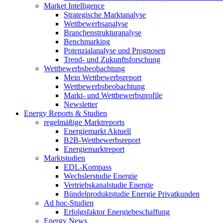
Market Intelligence
Strategische Marktanalyse
Wettbewerbsanalyse
Branchenstrukturanalyse
Benchmarking
Potenzialanalyse und Prognosen
Trend- und Zukunftsforschung
Wettbewerbs­beobachtung
Mein Wettbewerbsreport
Wettbewerbsbeobachtung
Markt- und Wettbewerbsprofile
Newsletter
Energy Reports & Studien
regelmäßige Marktreports
Energiemarkt Aktuell
B2B-Wettbewerbsreport
Energiemarktreport
Marktstudien
EDL-Kompass
Wechslerstudie Energie
Vertriebskanalstudie Energie
Bündelproduktstudie Energie Privatkunden
Ad hoc-Studien
Erfolgsfaktor Energiebeschaffung
Energy News