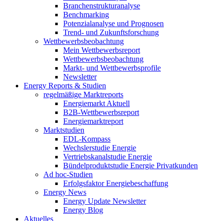
Branchenstrukturanalyse
Benchmarking
Potenzialanalyse und Prognosen
Trend- und Zukunftsforschung
Wettbewerbs­beobachtung
Mein Wettbewerbsreport
Wettbewerbsbeobachtung
Markt- und Wettbewerbsprofile
Newsletter
Energy Reports & Studien
regelmäßige Marktreports
Energiemarkt Aktuell
B2B-Wettbewerbsreport
Energiemarktreport
Marktstudien
EDL-Kompass
Wechslerstudie Energie
Vertriebskanalstudie Energie
Bündelproduktstudie Energie Privatkunden
Ad hoc-Studien
Erfolgsfaktor Energiebeschaffung
Energy News
Energy Update Newsletter
Energy Blog
Aktuelles