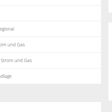
egional
rom und Gas
 Strom und Gas
ndlage