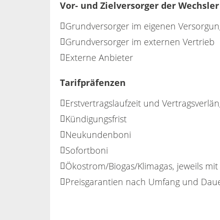
Vor- und Zielversorger der Wechsler
Grundversorger im eigenen Versorgun
Grundversorger im externen Vertrieb
Externe Anbieter
Tarifpräfenzen
Erstvertragslaufzeit und Vertragsverlä
Kündigungsfrist
Neukundenboni
Sofortboni
Ökostrom/Biogas/Klimagas, jeweils mit
Preisgarantien nach Umfang und Dau