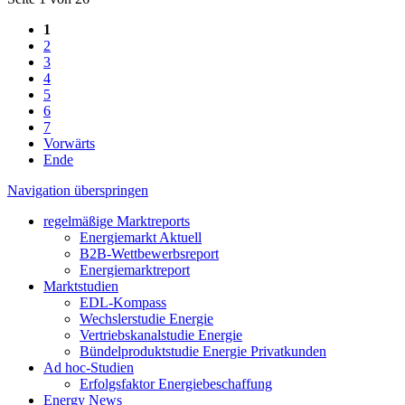
1
2
3
4
5
6
7
Vorwärts
Ende
Navigation überspringen
regelmäßige Marktreports
Energiemarkt Aktuell
B2B-Wettbewerbsreport
Energiemarktreport
Marktstudien
EDL-Kompass
Wechslerstudie Energie
Vertriebskanalstudie Energie
Bündelproduktstudie Energie Privatkunden
Ad hoc-Studien
Erfolgsfaktor Energiebeschaffung
Energy News