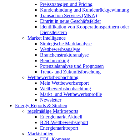
Preisstrategien und Pricing
Kundenbindung und Kundenrückgewinnung
Transaction Services (M&A)
Eintritt in neue Geschäftsfelder
Identifikation von Kooperationspartnern oder
Dienstleistern
Market Intelligence
Strategische Marktanalyse
Wettbewerbsanalyse
Branchenstrukturanalyse
Benchmarking
Potenzialanalyse und Prognosen
Trend- und Zukunftsforschung
Wettbewerbs­beobachtung
Mein Wettbewerbsreport
Wettbewerbsbeobachtung
Markt- und Wettbewerbsprofile
Newsletter
Energy Reports & Studien
regelmäßige Marktreports
Energiemarkt Aktuell
B2B-Wettbewerbsreport
Energiemarktreport
Marktstudien
EDL-Kompass