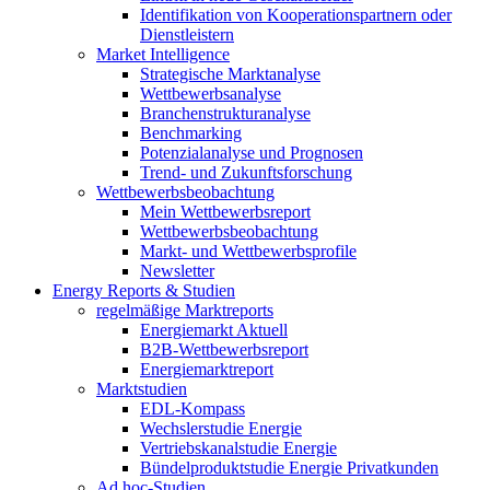
Identifikation von Kooperationspartnern oder
Dienstleistern
Market Intelligence
Strategische Marktanalyse
Wettbewerbsanalyse
Branchenstrukturanalyse
Benchmarking
Potenzialanalyse und Prognosen
Trend- und Zukunftsforschung
Wettbewerbs­beobachtung
Mein Wettbewerbsreport
Wettbewerbsbeobachtung
Markt- und Wettbewerbsprofile
Newsletter
Energy Reports & Studien
regelmäßige Marktreports
Energiemarkt Aktuell
B2B-Wettbewerbsreport
Energiemarktreport
Marktstudien
EDL-Kompass
Wechslerstudie Energie
Vertriebskanalstudie Energie
Bündelproduktstudie Energie Privatkunden
Ad hoc-Studien