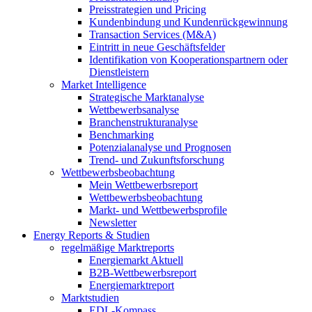
Preisstrategien und Pricing
Kundenbindung und Kundenrückgewinnung
Transaction Services (M&A)
Eintritt in neue Geschäftsfelder
Identifikation von Kooperationspartnern oder
Dienstleistern
Market Intelligence
Strategische Marktanalyse
Wettbewerbsanalyse
Branchenstrukturanalyse
Benchmarking
Potenzialanalyse und Prognosen
Trend- und Zukunftsforschung
Wettbewerbs­beobachtung
Mein Wettbewerbsreport
Wettbewerbsbeobachtung
Markt- und Wettbewerbsprofile
Newsletter
Energy Reports & Studien
regelmäßige Marktreports
Energiemarkt Aktuell
B2B-Wettbewerbsreport
Energiemarktreport
Marktstudien
EDL-Kompass