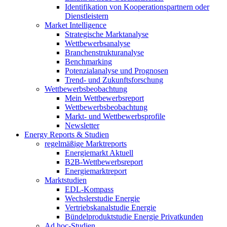
Identifikation von Kooperationspartnern oder
Dienstleistern
Market Intelligence
Strategische Marktanalyse
Wettbewerbsanalyse
Branchenstrukturanalyse
Benchmarking
Potenzialanalyse und Prognosen
Trend- und Zukunftsforschung
Wettbewerbs­beobachtung
Mein Wettbewerbsreport
Wettbewerbsbeobachtung
Markt- und Wettbewerbsprofile
Newsletter
Energy Reports & Studien
regelmäßige Marktreports
Energiemarkt Aktuell
B2B-Wettbewerbsreport
Energiemarktreport
Marktstudien
EDL-Kompass
Wechslerstudie Energie
Vertriebskanalstudie Energie
Bündelproduktstudie Energie Privatkunden
Ad hoc-Studien