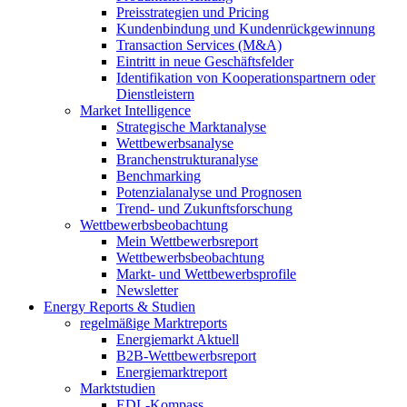
Preisstrategien und Pricing
Kundenbindung und Kundenrückgewinnung
Transaction Services (M&A)
Eintritt in neue Geschäftsfelder
Identifikation von Kooperationspartnern oder
Dienstleistern
Market Intelligence
Strategische Marktanalyse
Wettbewerbsanalyse
Branchenstrukturanalyse
Benchmarking
Potenzialanalyse und Prognosen
Trend- und Zukunftsforschung
Wettbewerbs­beobachtung
Mein Wettbewerbsreport
Wettbewerbsbeobachtung
Markt- und Wettbewerbsprofile
Newsletter
Energy Reports & Studien
regelmäßige Marktreports
Energiemarkt Aktuell
B2B-Wettbewerbsreport
Energiemarktreport
Marktstudien
EDL-Kompass