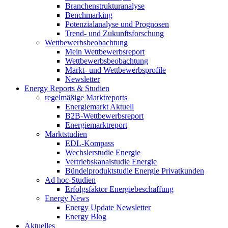
Branchenstrukturanalyse
Benchmarking
Potenzialanalyse und Prognosen
Trend- und Zukunftsforschung
Wettbewerbs­beobachtung
Mein Wettbewerbsreport
Wettbewerbsbeobachtung
Markt- und Wettbewerbsprofile
Newsletter
Energy Reports & Studien
regelmäßige Marktreports
Energiemarkt Aktuell
B2B-Wettbewerbsreport
Energiemarktreport
Marktstudien
EDL-Kompass
Wechslerstudie Energie
Vertriebskanalstudie Energie
Bündelproduktstudie Energie Privatkunden
Ad hoc-Studien
Erfolgsfaktor Energiebeschaffung
Energy News
Energy Update Newsletter
Energy Blog
Aktuelles