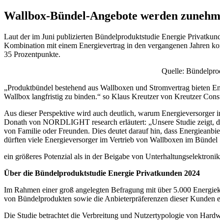
Wallbox-Bündel-Angebote werden zunehm
Laut der im Juni publizierten Bündelproduktstudie Energie Privat
Kombination mit einem Energievertrag in den vergangenen Jahren kon
35 Prozentpunkte.
Quelle: Bündelpro
„Produktbündel bestehend aus Wallboxen und Stromvertrag bieten Ener
Wallbox langfristig zu binden.“ so Klaus Kreutzer von Kreutzer Cons
Aus dieser Perspektive wird auch deutlich, warum Energieversorger 
Donath von NORDLIGHT research erläutert: „Unsere Studie zeigt, 
von Familie oder Freunden. Dies deutet darauf hin, dass Energieanbi
dürften viele Energieversorger im Vertrieb von Wallboxen im Bündel
ein größeres Potenzial als in der Beigabe von Unterhaltungselektroni
Über die Bündelproduktstudie Energie Privatkunden 2024
Im Rahmen einer groß angelegten Befragung mit über 5.000 Energi
von Bündelprodukten sowie die Anbieterpräferenzen dieser Kunden er
Die Studie betrachtet die Verbreitung und Nutzertypologie von Ha