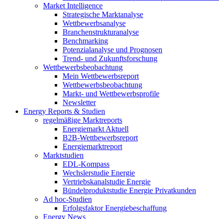
Market Intelligence
Strategische Marktanalyse
Wettbewerbsanalyse
Branchenstrukturanalyse
Benchmarking
Potenzialanalyse und Prognosen
Trend- und Zukunftsforschung
Wettbewerbs­beobachtung
Mein Wettbewerbsreport
Wettbewerbsbeobachtung
Markt- und Wettbewerbsprofile
Newsletter
Energy Reports & Studien
regelmäßige Marktreports
Energiemarkt Aktuell
B2B-Wettbewerbsreport
Energiemarktreport
Marktstudien
EDL-Kompass
Wechslerstudie Energie
Vertriebskanalstudie Energie
Bündelproduktstudie Energie Privatkunden
Ad hoc-Studien
Erfolgsfaktor Energiebeschaffung
Energy News