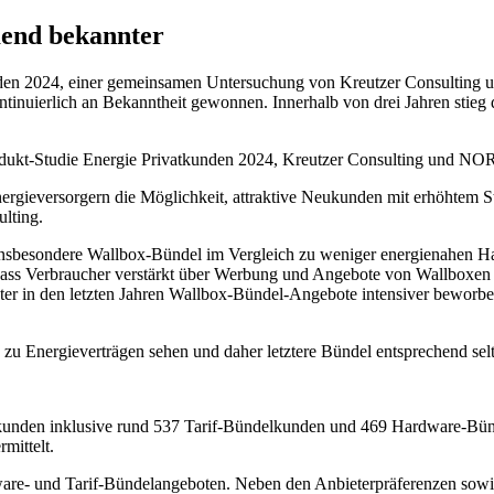
end bekannter
kunden 2024, einer gemeinsamen Untersuchung von Kreutzer Consultin
tinuierlich an Bekanntheit gewonnen. Innerhalb von drei Jahren stieg
dukt-Studie Energie Privatkunden 2024, Kreutzer Consulting und 
gieversorgern die Möglichkeit, attraktive Neukunden mit erhöhtem Str
ulting.
insbesondere Wallbox-Bündel im Vergleich zu weniger energienahen Ha
dass Verbraucher verstärkt über Werbung und Angebote von Wallboxe
eter in den letzten Jahren Wallbox-Bündel-Angebote intensiver beworb
k zu Energieverträgen sehen und daher letztere Bündel entsprechend sel
ekunden inklusive rund 537 Tarif-Bündelkunden und 469 Hardware-B
mittelt.
rdware- und Tarif-Bündelangeboten. Neben den Anbieterpräferenzen so