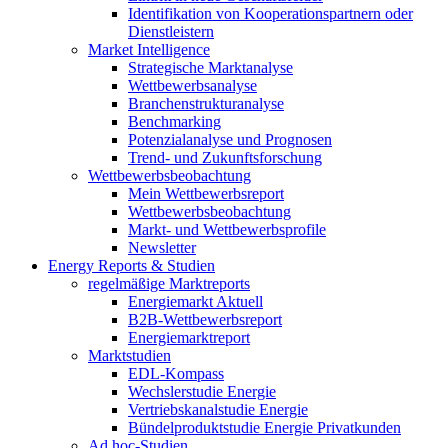
Identifikation von Kooperationspartnern oder
Dienstleistern
Market Intelligence
Strategische Marktanalyse
Wettbewerbsanalyse
Branchenstrukturanalyse
Benchmarking
Potenzialanalyse und Prognosen
Trend- und Zukunftsforschung
Wettbewerbs­beobachtung
Mein Wettbewerbsreport
Wettbewerbsbeobachtung
Markt- und Wettbewerbsprofile
Newsletter
Energy Reports & Studien
regelmäßige Marktreports
Energiemarkt Aktuell
B2B-Wettbewerbsreport
Energiemarktreport
Marktstudien
EDL-Kompass
Wechslerstudie Energie
Vertriebskanalstudie Energie
Bündelproduktstudie Energie Privatkunden
Ad hoc-Studien