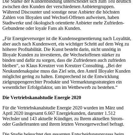
Die Stärke der Kundenbindung unterscheidet sich zum Teil deutlich
zwischen den Kunden der verschiedenen Anbietergruppen.
Während Discounter und sonstige neue Anbieter die höchsten
Zahlen von Illoyalen und Wechsel-Offenen aufweisen, haben
Stadtwerke und ökologisch orientierte Anbieter mehr Zufrieden-
Gebundene oder loyale Fans als Kunden.
„Für Energieversorger ist die Kundensegmentierung nach Loyalität,
aber auch nach Kundenwert, ein wichtiger Schritt auf dem Weg zu
höherer Profitabilität. Die Kunst besteht darin, nicht unnötig in
Illoyale Kunden zu investieren, die Wechseloffenen stärker zu
binden und dafür zu sorgen, dass die Zufriedenen auch zufrieden
bleiben“, so Klaus Kreutzer von Kreutzer Consulting. „Bei der
Neukundenakquise muss das Ziel sein, den Anteil Illoyaler Kunden
möglichst gering zu halten. Entsprechend ist die Entwicklung
zielgruppengerechter Produkte und Vermarktungsstrategien ein
wesentlicher Erfolgsfaktor, um im Wettbewerb zu bestehen.“
Die Vertriebskanalstudie Energie 2020
Für die Vertriebskanalstudie Energie 2020 wurden im März und
April 2020 insgesamt 6.667 Energiekunden, darunter 1.512
Wechsler und 143 aktuelle Kündiger, zu Ihrem aktuellen Strom-
oder Gaslieferanten und ihrem letzten Versorgerwechsel befragt.
Die Studie beleuchtet den gesamten Entscheidungsprozess beim