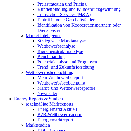
Preisstrategien und Pricing
Kundenbindung und Kundenrückgewinnung
Transaction Services (M&A)
Eintritt in neue Geschäftsfelder
Identifikation von Kooperationspartnern oder
Dienstleistern
Market Intelligence
Strategische Marktanalyse
Wettbewerbsanalyse
Branchenstrukturanalyse
Benchmarking
Potenzialanalyse und Prognosen
Trend- und Zukunftsforschung
Wettbewerbs­beobachtung
Mein Wettbewerbsreport
Wettbewerbsbeobachtung
Markt- und Wettbewerbsprofile
Newsletter
Energy Reports & Studien
regelmäßige Marktreports
Energiemarkt Aktuell
B2B-Wettbewerbsreport
Energiemarktreport
Marktstudien
EDL-Kompass