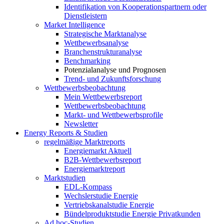
Identifikation von Kooperationspartnern oder
Dienstleistern
Market Intelligence
Strategische Marktanalyse
Wettbewerbsanalyse
Branchenstrukturanalyse
Benchmarking
Potenzialanalyse und Prognosen
Trend- und Zukunftsforschung
Wettbewerbs­beobachtung
Mein Wettbewerbsreport
Wettbewerbsbeobachtung
Markt- und Wettbewerbsprofile
Newsletter
Energy Reports & Studien
regelmäßige Marktreports
Energiemarkt Aktuell
B2B-Wettbewerbsreport
Energiemarktreport
Marktstudien
EDL-Kompass
Wechslerstudie Energie
Vertriebskanalstudie Energie
Bündelproduktstudie Energie Privatkunden
Ad hoc-Studien