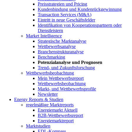
Preisstrategien und Pricing
Kundenbindung und Kundenrückgewinnung
Transaction Services (M&A)
Eintritt in neue Geschäftsfelder
Identifikation von Kooperationspartnern oder
Dienstleistern
Market Intelligence
Strategische Marktanalyse
Wettbewerbsanalyse
Branchenstrukturanalyse
Benchmarking
Potenzialanalyse und Prognosen
Trend- und Zukunftsforschung
Wettbewerbs­beobachtung
Mein Wettbewerbsreport
Wettbewerbsbeobachtung
Markt- und Wettbewerbsprofile
Newsletter
Energy Reports & Studien
regelmäßige Marktreports
Energiemarkt Aktuell
B2B-Wettbewerbsreport
Energiemarktreport
Marktstudien
EDL-Kompass