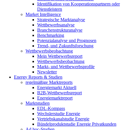
Identifikation von Kooperationspartnern oder
Dienstleistern
Market Intelligence
Strategische Marktanalyse
Wettbewerbsanalyse
Branchenstrukturanalyse
Benchmarking
Potenzialanalyse und Prognosen
Trend- und Zukunftsforschung
Wettbewerbs­beobachtung
Mein Wettbewerbsreport
Wettbewerbsbeobachtung
Markt- und Wettbewerbsprofile
Newsletter
Energy Reports & Studien
regelmäßige Marktreports
Energiemarkt Aktuell
B2B-Wettbewerbsreport
Energiemarktreport
Marktstudien
EDL-Kompass
Wechslerstudie Energie
Vertriebskanalstudie Energie
Bündelproduktstudie Energie Privatkunden
Ad hoc-Studien