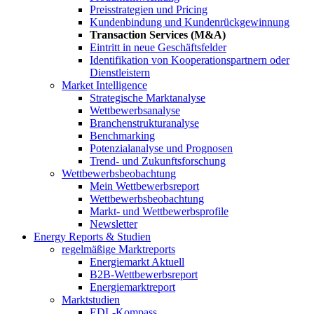
Preisstrategien und Pricing
Kundenbindung und Kundenrückgewinnung
Transaction Services (M&A)
Eintritt in neue Geschäftsfelder
Identifikation von Kooperationspartnern oder
Dienstleistern
Market Intelligence
Strategische Marktanalyse
Wettbewerbsanalyse
Branchenstrukturanalyse
Benchmarking
Potenzialanalyse und Prognosen
Trend- und Zukunftsforschung
Wettbewerbs­beobachtung
Mein Wettbewerbsreport
Wettbewerbsbeobachtung
Markt- und Wettbewerbsprofile
Newsletter
Energy Reports & Studien
regelmäßige Marktreports
Energiemarkt Aktuell
B2B-Wettbewerbsreport
Energiemarktreport
Marktstudien
EDL-Kompass