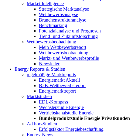
Market Intelligence
Strategische Marktanalyse
Wettbewerbsanalyse
Branchenstrukturanalyse
Benchmarking
Potenzialanalyse und Prognosen
Trend- und Zukunftsforschung
Wettbewerbs­beobachtung
Mein Wettbewerbsreport
Wettbewerbsbeobachtung
Markt- und Wettbewerbsprofile
Newsletter
Energy Reports & Studien
regelmäßige Marktreports
Energiemarkt Aktuell
B2B-Wettbewerbsreport
Energiemarktreport
Marktstudien
EDL-Kompass
Wechslerstudie Energie
Vertriebskanalstudie Energie
Bündelproduktstudie Energie Privatkunden
Ad hoc-Studien
Erfolgsfaktor Energiebeschaffung
Energy News