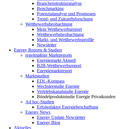
Branchenstrukturanalyse
Benchmarking
Potenzialanalyse und Prognosen
Trend- und Zukunftsforschung
Wettbewerbs­beobachtung
Mein Wettbewerbsreport
Wettbewerbsbeobachtung
Markt- und Wettbewerbsprofile
Newsletter
Energy Reports & Studien
regelmäßige Marktreports
Energiemarkt Aktuell
B2B-Wettbewerbsreport
Energiemarktreport
Marktstudien
EDL-Kompass
Wechslerstudie Energie
Vertriebskanalstudie Energie
Bündelproduktstudie Energie Privatkunden
Ad hoc-Studien
Erfolgsfaktor Energiebeschaffung
Energy News
Energy Update Newsletter
Energy Blog
Aktuelles