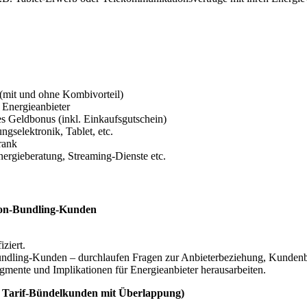
(mit und ohne Kombivorteil)
 Energieanbieter
es Geldbonus (inkl. Einkaufsgutschein)
gselektronik, Tablet, etc.
rank
ergieberatung, Streaming-Dienste etc.
 Non-Bundling-Kunden
ziert.
ndling-Kunden – durchlaufen Fragen zur Anbieterbeziehung, Kunden
egmente und Implikationen für Energieanbieter herausarbeiten.
0 Tarif-Bündelkunden mit Überlappung)