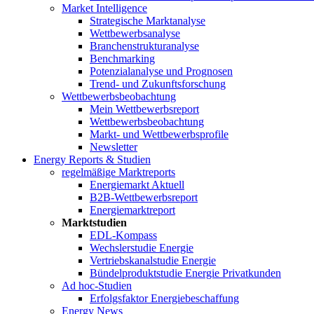
Market Intelligence
Strategische Marktanalyse
Wettbewerbsanalyse
Branchenstrukturanalyse
Benchmarking
Potenzialanalyse und Prognosen
Trend- und Zukunftsforschung
Wettbewerbs­beobachtung
Mein Wettbewerbsreport
Wettbewerbsbeobachtung
Markt- und Wettbewerbsprofile
Newsletter
Energy Reports & Studien
regelmäßige Marktreports
Energiemarkt Aktuell
B2B-Wettbewerbsreport
Energiemarktreport
Marktstudien
EDL-Kompass
Wechslerstudie Energie
Vertriebskanalstudie Energie
Bündelproduktstudie Energie Privatkunden
Ad hoc-Studien
Erfolgsfaktor Energiebeschaffung
Energy News