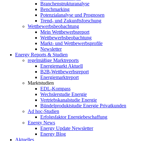
Branchenstrukturanalyse
Benchmarking
Potenzialanalyse und Prognosen
Trend- und Zukunftsforschung
Wettbewerbs­beobachtung
Mein Wettbewerbsreport
Wettbewerbsbeobachtung
Markt- und Wettbewerbsprofile
Newsletter
Energy Reports & Studien
regelmäßige Marktreports
Energiemarkt Aktuell
B2B-Wettbewerbsreport
Energiemarktreport
Marktstudien
EDL-Kompass
Wechslerstudie Energie
Vertriebskanalstudie Energie
Bündelproduktstudie Energie Privatkunden
Ad hoc-Studien
Erfolgsfaktor Energiebeschaffung
Energy News
Energy Update Newsletter
Energy Blog
Aktuelles