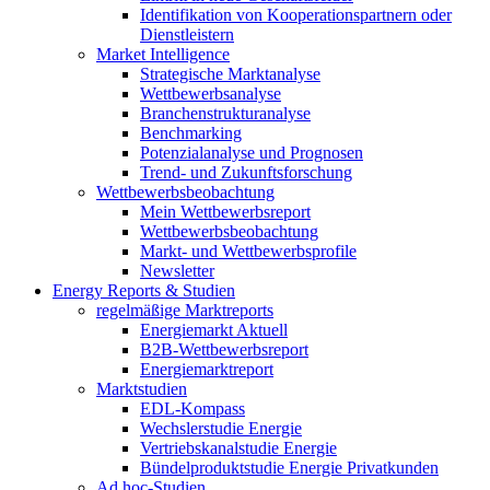
Identifikation von Kooperationspartnern oder
Dienstleistern
Market Intelligence
Strategische Marktanalyse
Wettbewerbsanalyse
Branchenstrukturanalyse
Benchmarking
Potenzialanalyse und Prognosen
Trend- und Zukunftsforschung
Wettbewerbs­beobachtung
Mein Wettbewerbsreport
Wettbewerbsbeobachtung
Markt- und Wettbewerbsprofile
Newsletter
Energy Reports & Studien
regelmäßige Marktreports
Energiemarkt Aktuell
B2B-Wettbewerbsreport
Energiemarktreport
Marktstudien
EDL-Kompass
Wechslerstudie Energie
Vertriebskanalstudie Energie
Bündelproduktstudie Energie Privatkunden
Ad hoc-Studien