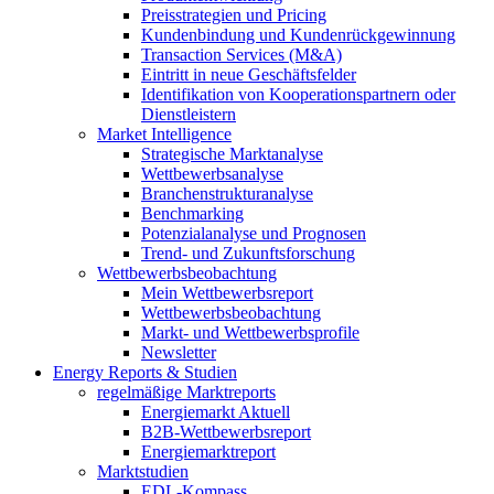
Preisstrategien und Pricing
Kundenbindung und Kundenrückgewinnung
Transaction Services (M&A)
Eintritt in neue Geschäftsfelder
Identifikation von Kooperationspartnern oder
Dienstleistern
Market Intelligence
Strategische Marktanalyse
Wettbewerbsanalyse
Branchenstrukturanalyse
Benchmarking
Potenzialanalyse und Prognosen
Trend- und Zukunftsforschung
Wettbewerbs­beobachtung
Mein Wettbewerbsreport
Wettbewerbsbeobachtung
Markt- und Wettbewerbsprofile
Newsletter
Energy Reports & Studien
regelmäßige Marktreports
Energiemarkt Aktuell
B2B-Wettbewerbsreport
Energiemarktreport
Marktstudien
EDL-Kompass