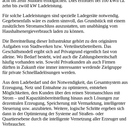
acht bis zehn Stunden ermöglichen. Dies erfordert bei 100 kWh ca.
zehn bis zwölf kW Ladeleistung.
Für solche Ladeleistungen sind spezielle Ladegeräte notwendig.
Gegebenenfalls wäre es zudem sinnvoll, das Grundstück mit einem
zusätzlichen Stromanschluss auszustatten, um unabhängig vom
Haushaltsenergieverbrauch laden zu können.
Die Bereitstellung dieser Infrastruktur gehört zu den originären
Aufgaben von Stadtwerken bzw. Verteilnetzbetreibern. Das
Geschäftsmodell ergibt sich auf Privatgrund eigentlich fast von
alleine. Wo Bedarf besteht, wird auch die Zahlungsbereitschaft
häufig vorhanden sein. Sowohl Privatkunden als auch Firmen
dürften in Zukunft eine immer interessanter werdende Zielgruppe
für private Schnellladelösungen werden.
Aus dem Ladebedarf und der Notwendigkeit, das Gesamtsystem aus
Erzeugung, Netz und Entnahme zu optimieren, entstehen
Möglichkeiten, den Kunden über den reinen Stromanschluss mit
Strom – und Kapazitätsbereitstellung hinaus auch Lösungen zur
dezentralen Erzeugung, Speicherung mit Vermarktung, intelligenter
Steuerung usw. anzubieten. Weitere, logische Schritte ergeben sich
dann in der Optimierung der Systeme auf Straßen- oder
Quartiersebene durch die intelligente Vernetzung aller Erzeuger und
Verbraucher.