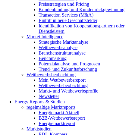
Preisstrategien und Pricing
Kundenbindung und Kundenrückgewinnung
Transaction Services (M&A)
Eintritt in neue Geschäftsfelder
Identifikation von Kooperationspartnern oder
Dienstleistern
Market Intelligence
Strategische Marktanalyse
Wettbewerbsanalyse
Branchenstrukturanalyse
Benchmarking
Potenzialanalyse und Prognosen
Trend- und Zukunftsforschung
Wettbewerbs­beobachtung
Mein Wettbewerbsreport
Wettbewerbsbeobachtung
Markt- und Wettbewerbsprofile
Newsletter
Energy Reports & Studien
regelmäßige Marktreports
Energiemarkt Aktuell
B2B-Wettbewerbsreport
Energiemarktreport
Marktstudien
EDL-Kompass