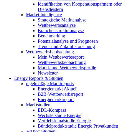
Identifikation von Kooperationspartnern oder
Dienstleistern
Market Intelligence
Strategische Marktanalyse
Wettbewerbsanalyse
Branchenstrukturanalyse
Benchmarking
Potenzialanalyse und Prognosen
Trend- und Zukunftsforschung
Wettbewerbs­beobachtung
Mein Wettbewerbsreport
Wettbewerbsbeobachtung
Markt- und Wettbewerbsprofile
Newsletter
Energy Reports & Studien
regelmäßige Marktreports
Energiemarkt Aktuell
B2B-Wettbewerbsreport
Energiemarktreport
Marktstudien
EDL-Kompass
Wechslerstudie Energie
Vertriebskanalstudie Energie
Bündelproduktstudie Energie Privatkunden
Ad hoc-Studien