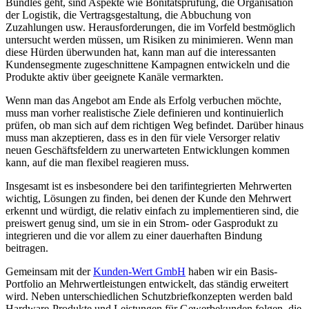
Bundles geht, sind Aspekte wie Bonitätsprüfung, die Organisation
der Logistik, die Vertragsgestaltung, die Abbuchung von
Zuzahlungen usw. Herausforderungen, die im Vorfeld bestmöglich
untersucht werden müssen, um Risiken zu minimieren. Wenn man
diese Hürden überwunden hat, kann man auf die interessanten
Kundensegmente zugeschnittene Kampagnen entwickeln und die
Produkte aktiv über geeignete Kanäle vermarkten.
Wenn man das Angebot am Ende als Erfolg verbuchen möchte,
muss man vorher realistische Ziele definieren und kontinuierlich
prüfen, ob man sich auf dem richtigen Weg befindet. Darüber hinaus
muss man akzeptieren, dass es in den für viele Versorger relativ
neuen Geschäftsfeldern zu unerwarteten Entwicklungen kommen
kann, auf die man flexibel reagieren muss.
Insgesamt ist es insbesondere bei den tarifintegrierten Mehrwerten
wichtig, Lösungen zu finden, bei denen der Kunde den Mehrwert
erkennt und würdigt, die relativ einfach zu implementieren sind, die
preiswert genug sind, um sie in ein Strom- oder Gasprodukt zu
integrieren und die vor allem zu einer dauerhaften Bindung
beitragen.
Gemeinsam mit der
Kunden-Wert GmbH
haben wir ein Basis-
Portfolio an Mehrwertleistungen entwickelt, das ständig erweitert
wird. Neben unterschiedlichen Schutzbriefkonzepten werden bald
Hardware-Produkte und Leistungen für Gewerbekunden folgen, die