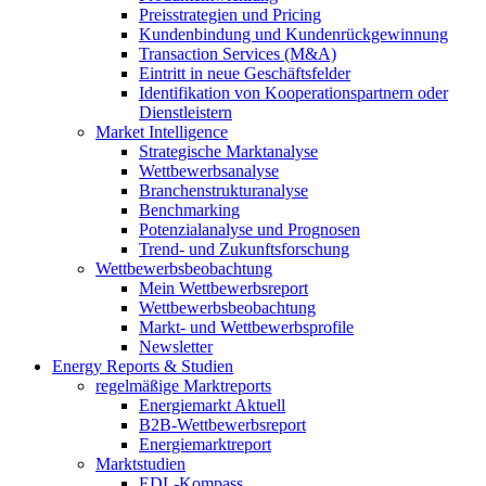
Preisstrategien und Pricing
Kundenbindung und Kundenrückgewinnung
Transaction Services (M&A)
Eintritt in neue Geschäftsfelder
Identifikation von Kooperationspartnern oder
Dienstleistern
Market Intelligence
Strategische Marktanalyse
Wettbewerbsanalyse
Branchenstrukturanalyse
Benchmarking
Potenzialanalyse und Prognosen
Trend- und Zukunftsforschung
Wettbewerbs­beobachtung
Mein Wettbewerbsreport
Wettbewerbsbeobachtung
Markt- und Wettbewerbsprofile
Newsletter
Energy Reports & Studien
regelmäßige Marktreports
Energiemarkt Aktuell
B2B-Wettbewerbsreport
Energiemarktreport
Marktstudien
EDL-Kompass