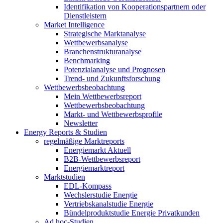
Identifikation von Kooperationspartnern oder
Dienstleistern
Market Intelligence
Strategische Marktanalyse
Wettbewerbsanalyse
Branchenstrukturanalyse
Benchmarking
Potenzialanalyse und Prognosen
Trend- und Zukunftsforschung
Wettbewerbs­beobachtung
Mein Wettbewerbsreport
Wettbewerbsbeobachtung
Markt- und Wettbewerbsprofile
Newsletter
Energy Reports & Studien
regelmäßige Marktreports
Energiemarkt Aktuell
B2B-Wettbewerbsreport
Energiemarktreport
Marktstudien
EDL-Kompass
Wechslerstudie Energie
Vertriebskanalstudie Energie
Bündelproduktstudie Energie Privatkunden
Ad hoc-Studien