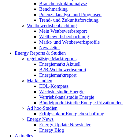
Branchenstrukturanalyse
Benchmarking
Potenzialanalyse und Prognosen
Trend- und Zukunftsforschung
Wettbewerbs­beobachtung
Mein Wettbewerbsreport
Wettbewerbsbeobachtung
Markt- und Wettbewerbsprofile
Newsletter
Energy Reports & Studien
regelmäßige Marktreports
Energiemarkt Aktuell
B2B-Wettbewerbsreport
Energiemarktreport
Marktstudien
EDL-Kompass
Wechslerstudie Energie
Vertriebskanalstudie Energie
Bündelproduktstudie Energie Privatkunden
Ad hoc-Studien
Erfolgsfaktor Energiebeschaffung
Energy News
Energy Update Newsletter
Energy Blog
Aktuelles