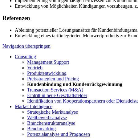
Implementierung von regelmäßigen Prozessen zur Kundenbin
Entwicklung von Möglichkeiten Kündigungen vorzubeugen, z.
Referenzen
Ableitung potenzieller Lösungsansätze für Kundenbindungsm
Entwicklung eines tarifintegrierten Mehrwertprodukts zur K
Navigation überspringen
Consulting
Management Support
Vertrieb
Produktentwicklung
Preisstrategien und Pricing
Kundenbindung und Kundenrückgewinnung
Transaction Services (M&A)
Eintritt in neue Geschäftsfelder
Identifikation von Kooperationspartnern oder Dienstleist
Market Intelligence
Strategische Marktanalyse
Wettbewerbsanalyse
Branchenstrukturanalyse
Benchmarking
Potenzialanalyse und Prognosen