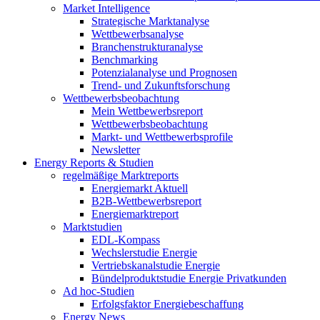
Market Intelligence
Strategische Marktanalyse
Wettbewerbsanalyse
Branchenstrukturanalyse
Benchmarking
Potenzialanalyse und Prognosen
Trend- und Zukunftsforschung
Wettbewerbs­beobachtung
Mein Wettbewerbsreport
Wettbewerbsbeobachtung
Markt- und Wettbewerbsprofile
Newsletter
Energy Reports & Studien
regelmäßige Marktreports
Energiemarkt Aktuell
B2B-Wettbewerbsreport
Energiemarktreport
Marktstudien
EDL-Kompass
Wechslerstudie Energie
Vertriebskanalstudie Energie
Bündelproduktstudie Energie Privatkunden
Ad hoc-Studien
Erfolgsfaktor Energiebeschaffung
Energy News