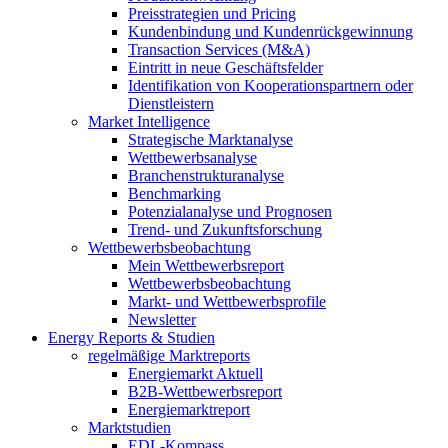
Preisstrategien und Pricing
Kundenbindung und Kundenrückgewinnung
Transaction Services (M&A)
Eintritt in neue Geschäftsfelder
Identifikation von Kooperationspartnern oder
Dienstleistern
Market Intelligence
Strategische Marktanalyse
Wettbewerbsanalyse
Branchenstrukturanalyse
Benchmarking
Potenzialanalyse und Prognosen
Trend- und Zukunftsforschung
Wettbewerbs­beobachtung
Mein Wettbewerbsreport
Wettbewerbsbeobachtung
Markt- und Wettbewerbsprofile
Newsletter
Energy Reports & Studien
regelmäßige Marktreports
Energiemarkt Aktuell
B2B-Wettbewerbsreport
Energiemarktreport
Marktstudien
EDL-Kompass