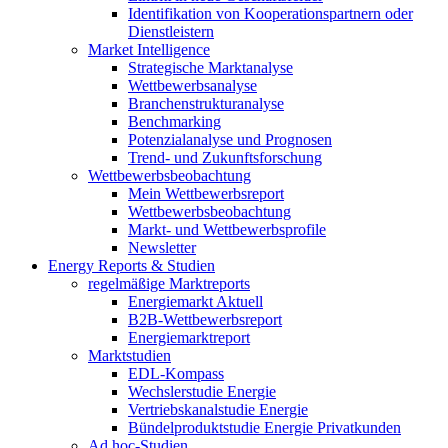
Identifikation von Kooperationspartnern oder
Dienstleistern
Market Intelligence
Strategische Marktanalyse
Wettbewerbsanalyse
Branchenstrukturanalyse
Benchmarking
Potenzialanalyse und Prognosen
Trend- und Zukunftsforschung
Wettbewerbs­beobachtung
Mein Wettbewerbsreport
Wettbewerbsbeobachtung
Markt- und Wettbewerbsprofile
Newsletter
Energy Reports & Studien
regelmäßige Marktreports
Energiemarkt Aktuell
B2B-Wettbewerbsreport
Energiemarktreport
Marktstudien
EDL-Kompass
Wechslerstudie Energie
Vertriebskanalstudie Energie
Bündelproduktstudie Energie Privatkunden
Ad hoc-Studien