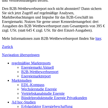
und Vertriebsstrategien treffen.
Den B2B-Wettbewerbsreport noch nicht abonniert? Dann sichern
Sie sich jetzt Zugriff auf regelmäßige Analysen,
Marktbeobachtungen und Impulse für das B2B-Geschäft im
Energiemarkt. Nutzen Sie gerne unser Kennenlernangebot: drei
Ausgaben des B2B Wettbewerbsreport zum Gesamtpreis von 395 €
zzgl. USt. (statt 645 € zzgl. USt. für drei Einzel-Ausgaben).
Mehr Informationen zum B2B-Wettbewerbsreport finden Sie
hier
.
Zurück
Navigation überspringen
regelmäßige Marktreports
Energiemarkt Aktuell
B2B-Wettbewerbsreport
Energiemarktreport
Marktstudien
EDL-Kompass
Wechslerstudie Energie
Vertriebskanalstudie Energie
Bündelproduktstudie Energie Privatkunden
Ad hoc-Studien
Erfolgsfaktor Energiebeschaffung