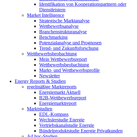
Identifikation von Kooperationspartnern oder
Dienstleistern
Market Intelligence
Strategische Marktanalyse
Wettbewerbsanalyse
Branchenstrukturanalyse
Benchmarking
Potenzialanalyse und Prognosen
Trend- und Zukunftsforschung
Wettbewerbs­beobachtung
Mein Wettbewerbsreport
Wettbewerbsbeobachtung
Markt- und Wettbewerbsprofile
Newsletter
Energy Reports & Studien
regelmäßige Marktreports
Energiemarkt Aktuell
B2B-Wettbewerbsreport
Energiemarktreport
Marktstudien
EDL-Kompass
Wechslerstudie Energie
Vertriebskanalstudie Energie
Bündelproduktstudie Energie Privatkunden
Ad hoc-Studien