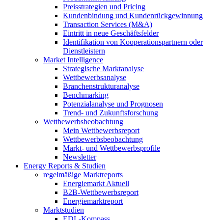
Preisstrategien und Pricing
Kundenbindung und Kundenrückgewinnung
Transaction Services (M&A)
Eintritt in neue Geschäftsfelder
Identifikation von Kooperationspartnern oder
Dienstleistern
Market Intelligence
Strategische Marktanalyse
Wettbewerbsanalyse
Branchenstrukturanalyse
Benchmarking
Potenzialanalyse und Prognosen
Trend- und Zukunftsforschung
Wettbewerbs­beobachtung
Mein Wettbewerbsreport
Wettbewerbsbeobachtung
Markt- und Wettbewerbsprofile
Newsletter
Energy Reports & Studien
regelmäßige Marktreports
Energiemarkt Aktuell
B2B-Wettbewerbsreport
Energiemarktreport
Marktstudien
EDL-Kompass