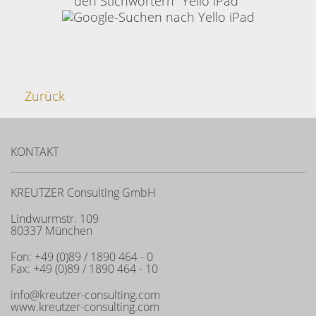
den Stichwörtern "Yello iPad"
Zurück
KONTAKT
KREUTZER Consulting GmbH
Lindwurmstr. 109
80337 München
Fon: +49 (0)89 / 1890 464 - 0
Fax: +49 (0)89 / 1890 464 - 10
info@kreutzer-consulting.com
www.kreutzer-consulting.com