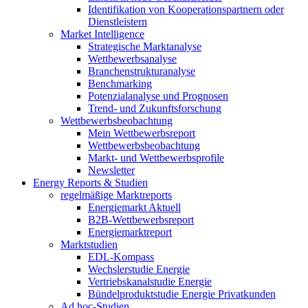
Identifikation von Kooperationspartnern oder
Dienstleistern
Market Intelligence
Strategische Marktanalyse
Wettbewerbsanalyse
Branchenstrukturanalyse
Benchmarking
Potenzialanalyse und Prognosen
Trend- und Zukunftsforschung
Wettbewerbs­beobachtung
Mein Wettbewerbsreport
Wettbewerbsbeobachtung
Markt- und Wettbewerbsprofile
Newsletter
Energy Reports & Studien
regelmäßige Marktreports
Energiemarkt Aktuell
B2B-Wettbewerbsreport
Energiemarktreport
Marktstudien
EDL-Kompass
Wechslerstudie Energie
Vertriebskanalstudie Energie
Bündelproduktstudie Energie Privatkunden
Ad hoc-Studien