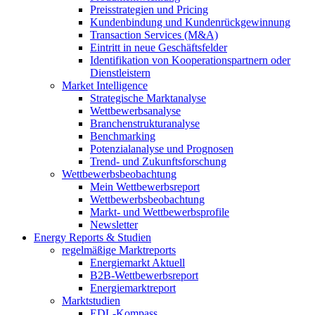
Preisstrategien und Pricing
Kundenbindung und Kundenrückgewinnung
Transaction Services (M&A)
Eintritt in neue Geschäftsfelder
Identifikation von Kooperationspartnern oder
Dienstleistern
Market Intelligence
Strategische Marktanalyse
Wettbewerbsanalyse
Branchenstrukturanalyse
Benchmarking
Potenzialanalyse und Prognosen
Trend- und Zukunftsforschung
Wettbewerbs­beobachtung
Mein Wettbewerbsreport
Wettbewerbsbeobachtung
Markt- und Wettbewerbsprofile
Newsletter
Energy Reports & Studien
regelmäßige Marktreports
Energiemarkt Aktuell
B2B-Wettbewerbsreport
Energiemarktreport
Marktstudien
EDL-Kompass