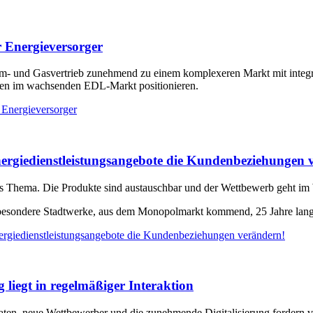
 Energieversorger
rom- und Gasvertrieb zunehmend zu einem komplexeren Markt mit integr
en im wachsenden EDL-Markt positionieren.
 Energieversorger
ergiedienstleistungsangebote die Kundenbeziehungen 
 Thema. Die Produkte sind austauschbar und der Wettbewerb geht im W
nsbesondere Stadtwerke, aus dem Monopolmarkt kommend, 25 Jahre lang 
rgiedienstleistungsangebote die Kundenbeziehungen verändern!
liegt in regelmäßiger Interaktion
raten, neue Wettbewerber und die zunehmende Digitalisierung forder