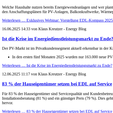
Welche Haushalte nutzen bereits Energiewendeanlagen und wer plant
den Anschaffungsplänen für PV-Anlagen, Balkonkraftwerke, Wärm
Weiterlesen …
Exklusives Webinar: Vorstellung EDL-Kompass 2025 -
16.06.2025 14:33
von
Klaus Kreutzer
- Energy Blog
Ist die Krise im Energiedienstleistungsmarkt zu Ende
Der PV-Markt ist im Privatkundensegment aktuell erkennbar in der K
In den ersten fünf Monaten 2025 wurden nur 163.000 neue PV-
Weiterlesen …
Ist die Krise im Energiedienstleistungsmarkt zu Ende?
12.06.2025 11:17
von
Klaus Kreutzer
- Energy Blog
83 % der Hauseigentümer setzen bei EDL auf Service
Für 83 % der Hauseigentümer sind Servicequalität und Kundenbetreuu
Installationsberatung (81 %) und ein günstiger Preis (79 %). Dies 
hervor.
Weiterlesen …
83 % der Hauseigentümer setzen bei EDL auf Service