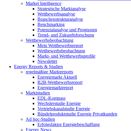
Market Intelligence
Strategische Marktanalyse
Wettbewerbsanalyse
Branchenstrukturanalyse
Benchmarking
Potenzialanalyse und Prognosen
Trend- und Zukunftsforschung
Wettbewerbs­beobachtung
Mein Wettbewerbsreport
Wettbewerbsbeobachtung
Markt- und Wettbewerbsprofile
Newsletter
Energy Reports & Studien
regelmäßige Marktreports
Energiemarkt Aktuell
B2B-Wettbewerbsreport
Energiemarktreport
Marktstudien
EDL-Kompass
Wechslerstudie Energie
Vertriebskanalstudie Energie
Bündelproduktstudie Energie Privatkunden
Ad hoc-Studien
Erfolgsfaktor Energiebeschaffung
Energy News