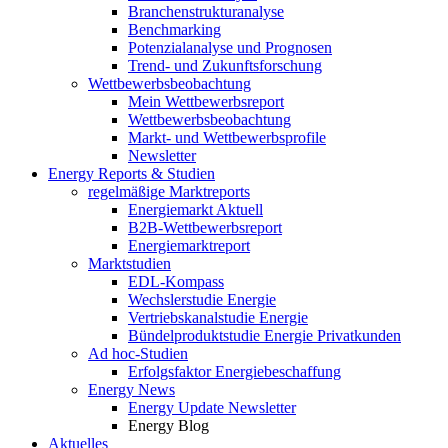
Branchenstrukturanalyse
Benchmarking
Potenzialanalyse und Prognosen
Trend- und Zukunftsforschung
Wettbewerbs­beobachtung
Mein Wettbewerbsreport
Wettbewerbsbeobachtung
Markt- und Wettbewerbsprofile
Newsletter
Energy Reports & Studien
regelmäßige Marktreports
Energiemarkt Aktuell
B2B-Wettbewerbsreport
Energiemarktreport
Marktstudien
EDL-Kompass
Wechslerstudie Energie
Vertriebskanalstudie Energie
Bündelproduktstudie Energie Privatkunden
Ad hoc-Studien
Erfolgsfaktor Energiebeschaffung
Energy News
Energy Update Newsletter
Energy Blog
Aktuelles