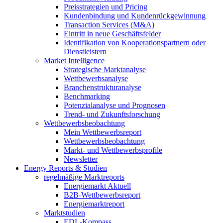
Preisstrategien und Pricing
Kundenbindung und Kundenrückgewinnung
Transaction Services (M&A)
Eintritt in neue Geschäftsfelder
Identifikation von Kooperationspartnern oder
Dienstleistern
Market Intelligence
Strategische Marktanalyse
Wettbewerbsanalyse
Branchenstrukturanalyse
Benchmarking
Potenzialanalyse und Prognosen
Trend- und Zukunftsforschung
Wettbewerbs­beobachtung
Mein Wettbewerbsreport
Wettbewerbsbeobachtung
Markt- und Wettbewerbsprofile
Newsletter
Energy Reports & Studien
regelmäßige Marktreports
Energiemarkt Aktuell
B2B-Wettbewerbsreport
Energiemarktreport
Marktstudien
EDL-Kompass