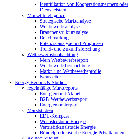
Identifikation von Kooperationspartnern oder
Dienstleistern
Market Intelligence
Strategische Marktanalyse
Wettbewerbsanalyse
Branchenstrukturanalyse
Benchmarking
Potenzialanalyse und Prognosen
Trend- und Zukunftsforschung
Wettbewerbs­beobachtung
Mein Wettbewerbsreport
Wettbewerbsbeobachtung
Markt- und Wettbewerbsprofile
Newsletter
Energy Reports & Studien
regelmäßige Marktreports
Energiemarkt Aktuell
B2B-Wettbewerbsreport
Energiemarktreport
Marktstudien
EDL-Kompass
Wechslerstudie Energie
Vertriebskanalstudie Energie
Bündelproduktstudie Energie Privatkunden
Ad hoc-Studien